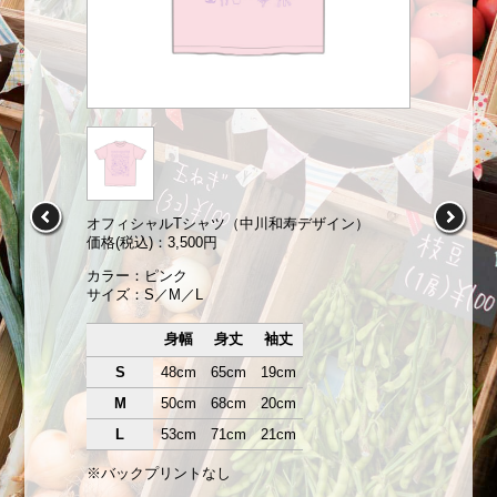
オフィシャルTシャツ（中川和寿デザイン）
価格(税込)：3,500円
カラー：ピンク
サイズ：S／M／L
身幅
身丈
袖丈
S
48cm
65cm
19cm
M
50cm
68cm
20cm
L
53cm
71cm
21cm
※バックプリントなし